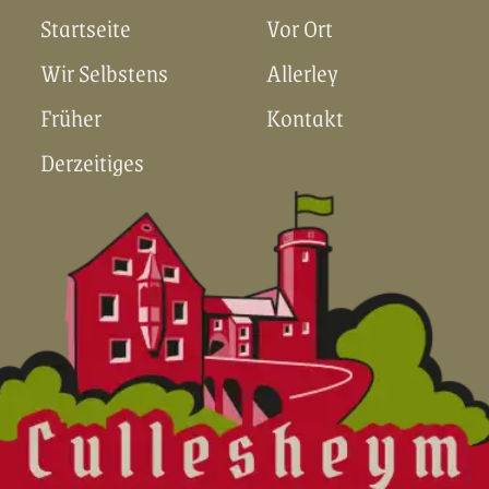
Startseite
Vor Ort
Wir Selbstens
Allerley
Früher
Kontakt
Derzeitiges