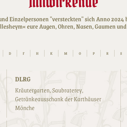
Mitwirkende
und Einzelpersonen "versteckten" sich Anno 2024 
ullesheym« eure Augen, Ohren, Nasen, Gaumen und 
D
F
H
K
M
O
P
R
S
DLRG
Kräutergarten, Saubraterey,
Getränkeausschank der Karthäuser
Mönche