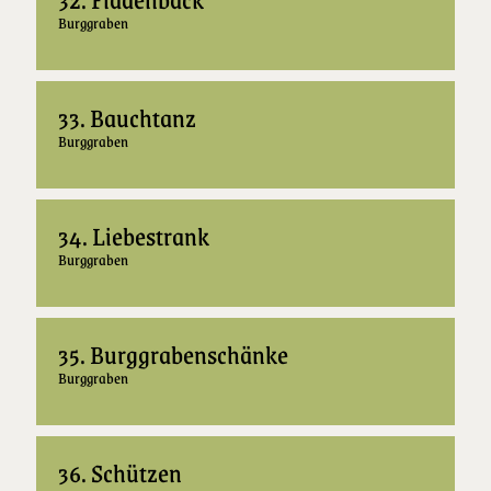
Burggraben
33. Bauchtanz
Burggraben
34. Liebestrank
Burggraben
35. Burggrabenschänke
Burggraben
36. Schützen