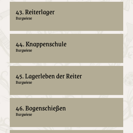
43. Reiterlager
Burgwiese
44. Knappenschule
Burgwiese
45. Lagerleben der Reiter
Burgwiese
46. Bogenschießen
Burgwiese