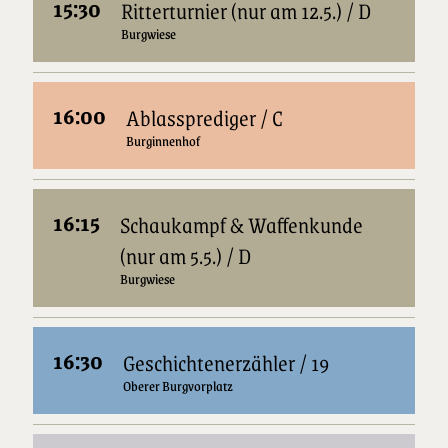
15:30
Ritterturnier (nur am 12.5.) / D
Burgwiese
16:00
Ablassprediger / C
Burginnenhof
16:15
Schaukampf & Waffenkunde
(nur am 5.5.) / D
Burgwiese
16:30
Geschichtenerzähler / 19
Oberer Burgvorplatz