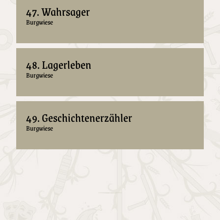
47. Wahrsager
Burgwiese
48. Lagerleben
Burgwiese
49. Geschichtenerzähler
Burgwiese