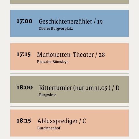
17:00
Geschichtenerzähler / 19
Oberer Burgvorplatz
17:15
Marionetten-Theater / 28
Platz der Bämsleyn
18:00
Ritterturnier (nur am 11.05.) / D
Burgwiese
18:15
Ablassprediger / C
Burginnenhof