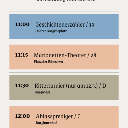
11:00
Geschichtenerzähler / 19
Oberer Burgvorplatz
11:15
Marionetten-Theater / 28
Platz der Bämsleyn
11:30
Ritterturnier (nur am 12.5.) / D
Burgwiese
12:00
Ablassprediger / C
Burginnenhof