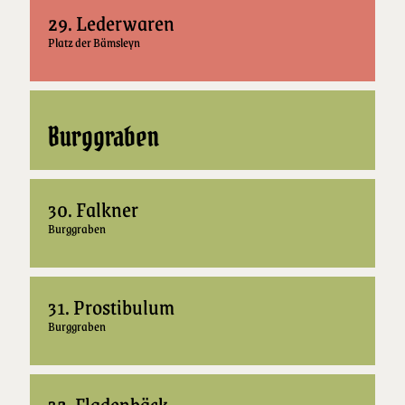
29. Lederwaren
Platz der Bämsleyn
Burggraben
30. Falkner
Burggraben
31. Prostibulum
Burggraben
32. Fladenbäck