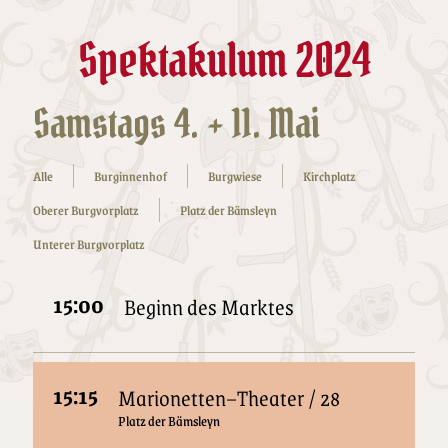
Spektakulum 2024
Samstags 4. + 11. Mai
Alle
Burginnenhof
Burgwiese
Kirchplatz
Oberer Burgvorplatz
Platz der Bämsleyn
Unterer Burgvorplatz
15:00
Beginn des Marktes
15:15
Marionetten–Theater / 28
Platz der Bämsleyn