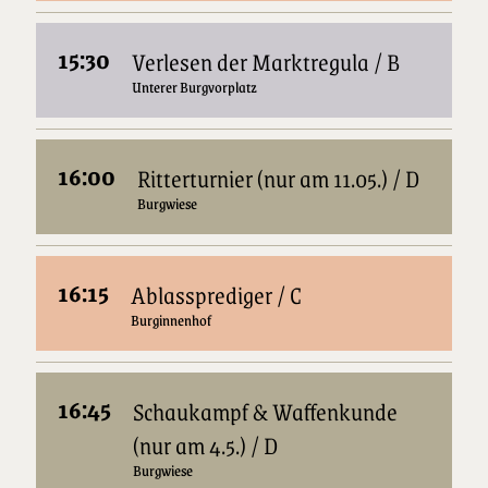
15:30
Verlesen der Marktregula / B
Unterer Burgvorplatz
16:00
Ritterturnier (nur am 11.05.) / D
Burgwiese
16:15
Ablassprediger / C
Burginnenhof
16:45
Schaukampf & Waffenkunde
(nur am 4.5.) / D
Burgwiese